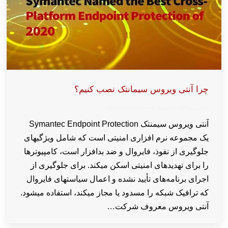
چرا آنتی ویروس سیمانتک نصب کنیم؟
اخبار و مقالات
توسط
wpkaren
2021-09-21
آنتی ویروس سیمنتک Symantec Endpoint Protection
یک مجموعه نرم افزاری امنیتی است که شامل ویژگیهای
جلوگیری از نفوذ، فایروال و ضد بدافزار است، کامپیوترها
را برای تهدیدهای امنیتی اسکن میکند. برای جلوگیری از
اجرای برنامه‌های تأیید نشده و اعمال سیاستهای فایروال
که ترافیک شبکه را مسدود یا مجاز میکند، استفاده میشود.
آنتی ویروس معروف شرکت…