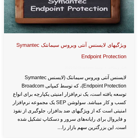
ویژگیهای لایسنس آنتی ویروس سیمانتک Symantec
Endpoint Protection
اخبار و مقالات
توسط
wpkaren
2021-12-15
لایسنس آنتی ویروس سیمانتک (لایسنس Symantec
Endpoint Protection)، که توسط کمپانی Broadcom
توسعه یافته است، یک نرم‌افزار امنیتی یکپارچه برای انواع
کسب و کار میباشد. سولوشن SEP یک مجموعه نرم‌افزار
امنیتی است که از ویژگیهای ضد بدافزار، جلوگیری از نفوذ
و فایروال برای رایانه‌های سرور و دسکتاپ تشکیل شده
است. این بزرگترین سهم بازار را…