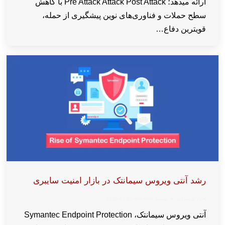
ارائه میدهد؛ Pre Attack Attack Post Attack با کاهش
سطح حملات و فناوری‌های نوین پیشگیری از حمله،
قویترین دفاع…
رشد آنتی ویروس سیمانتک در بازار امنیت سایبری
اخبار و مقالات
توسط
wpkaren
2025-01-01
آنتی ویروس سیمانتک، Symantec Endpoint Protection