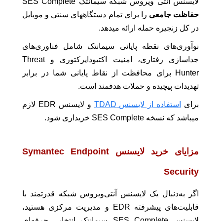
لایسنس آنتی ویروس شبکه سیمانتک SES Complete
حفاظت جامعی
را برای تمام دستگاههای سنتی و موبایل
در کل زنجیره حمله ارائه میدهد.
نوآوری‌های نقطه پایانی سیمانتک شامل فناوری‌های
جداسازی رفتاری، امنیت اکتیودایرکتوری و Threat
Hunter برای محافظت از نقاط پایانی شما در برابر
تهدیدات پیچیده و حملات هدفمند است.
برای
استفاده از لایسنس TDAD
و لایسنس EDR لازم
میباشد که نسخه SES Complete خریداری شود.
مزایای خرید لایسنس Symantec Endpoint
Security
اگر به‌دنبال یک لایسنس آنتی‌ویروس شبکه قدرتمند با
قابلیت‌های پیشرفته EDR و مدیریت مرکزی هستید،
لایسنس SES Complete سیمانتک انتخابی حرفه‌ای