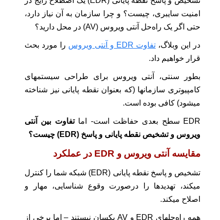
تشخیص و پاسخ نقطه پایانی (EDR) یک اصطلاح رایج در
امنیت سایبری، چیست؟ و چرا سازمان به آن نیاز دارد،
حتی اگر یک راه‌حل آنتی ویروس (AV) در محل دارید؟
در این وبلاگ،
تفاوت EDR و آنتی ویروس
را مورد بحث
قرار خواهیم داد.
بطور سنتی، آنتی ویروس برای طراحی سیستمهای
کامپیوتری سازمانها (که بعنوان نقطه پایانی نیز شناخته
میشود) کافی بوده است.
EDR سطح بعدی حفاظت است- اما
تفاوت بین آنتی
ویروس و تشخیص نقطه پایانی و پاسخ (EDR) چیست؟
مقایسه آنتی ویروس و
EDR
در عملکرد
تشخیص و پاسخ نقطه پایانی (EDR) شبکه شما را کنترل
میکند، تهدیدها را درصورت وقوع شناسایی، مهار و
اصلاح میکند.
همه راه‌‌حلهای EDR و AV یکسان نیستند – اما برخی از