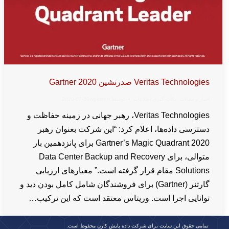
Veritas Technologies صدرنشین Gartner 2020
اخبار و مقالات
,
بکاپ گیری اطلاعات
توسط
wpkaren
2020-07-30
Veritas Technologies، رهبر جهانی در زمینه حفاظت و
دسترسی داده‌ها، اعلام کرد: “این شرکت بعنوان رهبر
Gartner’s Magic Quadrant 2020 برای پانزدهمین بار
متوالی، برای Data Center Backup and Recovery
Solutions مقام قرار گرفته است.” معیارهای ارزیابی
گارتنر (Gartner) برای فروشندگان شامل کامل بودن دید و
توانایی اجرا است. وریتاس معتقد است که این ترکیب…
تمامی حقوق این سایت برای شرکت داده پایش کارن محفوظ است.