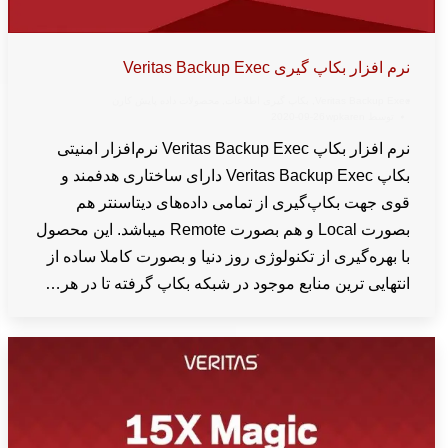
نرم افزار بکاپ گیری Veritas Backup Exec
Veritas Backup Exec
,
بکاپ گیری اطلاعات
,
محصولات داده پایش کارن
توسط
wpkaren
2020-09-26
نرم افزار بکاپ Veritas Backup Exec نرم‌افزار امنیتی
بکاپ Veritas Backup Exec دارای ساختاری هدفمند و
قوی جهت بکاپ‌گیری از تمامی داده‌های دیتاسنتر هم
بصورت Local و هم بصورت Remote میباشد. این محصول
با بهره‌گیری از تکنولوژی روز دنیا و بصورت کاملا ساده از
انتهایی ترین منابع موجود در شبکه بکاپ گرفته تا در هر…