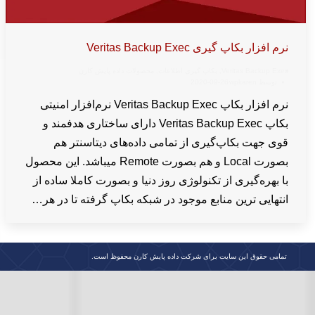
نرم افزار بکاپ گیری Veritas Backup Exec
Veritas Backup Exec
,
بکاپ گیری اطلاعات
,
محصولات داده پایش کارن
توسط
wpkaren
2020-09-26
نرم افزار بکاپ Veritas Backup Exec نرم‌افزار امنیتی
بکاپ Veritas Backup Exec دارای ساختاری هدفمند و
قوی جهت بکاپ‌گیری از تمامی داده‌های دیتاسنتر هم
بصورت Local و هم بصورت Remote میباشد. این محصول
با بهره‌گیری از تکنولوژی روز دنیا و بصورت کاملا ساده از
انتهایی ترین منابع موجود در شبکه بکاپ گرفته تا در هر…
تمامی حقوق این سایت برای شرکت داده پایش کارن محفوظ است.