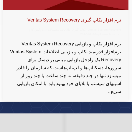
نرم افزار بکاپ گیری Veritas System Recovery
Veritas System Recovery
,
بکاپ گیری اطلاعات
,
محصولات داده پایش کارن
توسط
wpkaren
2020-09-26
نرم افزار بکاپ و بازیابی Veritas System Recovery
نرم‌افزار قدرتمند بکاپ و بازیابی اطلاعات Veritas System
Recovery یک راه‌حل بازیابی مبتنی بر دیسک برای
سرورها، دسکتاپ‌ها و لپ‌تاپ‌هاست که سازمان را قادر
میسازد تنها در چند دقیقه، نه چند ساعت یا چند روز از
آسیبهای سیستم یا بلایای خود بهبود یابد. با امکان بازیابی
سریع…