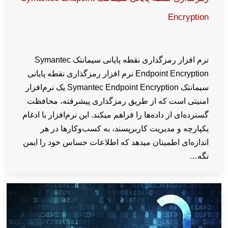
Encryption
Symantec Endpoint Encryption
,
امنیت اطلاعات
,
محصولات داده پایش کارن
توسط
wpkaren
2021-05-17
نرم افزار رمزگذاری نقطه پایانی سیمانتک Symantec
Endpoint Encryption نرم افزار رمزگذاری نقطه پایانی
سیمانتک Symantec Endpoint Encryption یک نرم‌افزار
امنیتی است که از طریق رمزگذاری پیشرفته، محافظت
گسترده‌ای از داده‌ها را فراهم میکند. این نرم‌افزار با ادغام
یکپارچه و مدیریت کاربرپسند، به کسب‌وکارها در هر
اندازه‌ای اطمینان میدهد که اطلاعات حساس خود را ایمن
نگه…