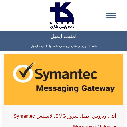
امنیت ایمیل
شما اینجا هستید:
خانه
ورودی های برچسب شده با "امنیت ایمیل"
آنتی ویروس ایمیل سرور SMG، لایسنس Symantec
Messaging Gateway