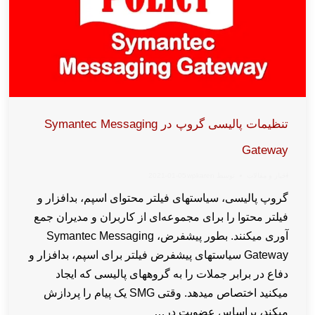
تنظیمات پالیسی گروپ در Symantec Messaging
Gateway
اخبار و مقالات
توسط
wpkaren
2021-01-05
گروپ پالیسی، سیاستهای فیلتر محتوای اسپم، بدافزار و
فیلتر محتوا را برای مجموعه‌ای از کاربران و مدیران جمع
آوری میکنند. بطور پیشفرض، Symantec Messaging
Gateway سیاستهای پیشفرض فیلتر برای اسپم، بدافزار و
دفاع در برابر جملات را به گروههای پالیسی که ایجاد
میکنید اختصاص میدهد. وقتی SMG یک پیام را پردازش
میکند، براساس عضویت در…