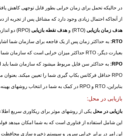
در حالیکه تحمل برای زمان خرابی بطور قابل توجهی کاهش یافته
از آنجاکه احتمال زیادی وجود دارد که مشاغل پس از تجربه از د
هدف زمان بازیابی
(RTO) و
هدف نقطه بازیابی
(RPO) دو اندازه‌گیری هستند که در
RTO:
به حداکثر زمان پس از یک فاجعه برای سازمان شما اشاره دا
بعبارت دیگر، RTO حداکثر میزان خرابی است که سازمان شما از پس آن بر می‌آید. اگر RTO سازمان شما دو ساعته باشد، نمیتواند بیش از این مدت پایین بیاید.
RPO
:
به حداکثر سن فایل مربوط میشود که سازمان شما باید از 
RPO حداقل فرکانس بکاپ گیری شما را تعیین میکند. بعنوان مثال، اگر RPO سازمان شما پنج ساعت باشد، سیستم شما باید حداقل هر پنج ساعت از داده‌ها بکاپ تهیه کند.
بنابراین، RTO و RPO در کمک به شما در انتخاب روشهای بهینه، استراتژی‌ها و فناوری‌های
بازیابی در محل:
بازیابی در محل
یکی از روشهای موثر برای ریکاوری سریع اطلا
این شامل استفاده از فناوری است که به شما امکان میدهد فولدرها
این امر در برابر خرابی سرور و سیستم ذخیره سازی محافظت م