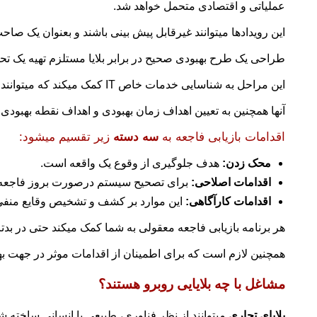
عملیاتی و اقتصادی متحمل خواهد شد.
این رویدادها میتوانند غیرقابل پیش بینی باشند و بعنوان یک صاح
طراحی یک طرح بهبودی صحیح در برابر بلایا مستلزم تهیه یک ت
این مراحل به شناسایی خدمات خاص IT کمک میکند که میتوانند از فعالیتهای مهم تجاری سازمان پشتیبانی کنند.
آنها همچنین به تعیین اهداف زمان بهبودی و اهداف نقطه بهبودی 
اقدامات بازیابی فاجعه به
سه دسته
زیر تقسیم میشود:
محک زدن:
هدف جلوگیری از وقوع یک واقعه است.
اقدامات اصلاحی:
برای تصحیح سیستم درصورت بروز فاجعه ی
اقدامات کارآگاهی:
این موارد بر کشف و تشخیص وقایع منف
هر برنامه بازیابی فاجعه معقولی به شما کمک میکند حتی در بدتری
همچنین لازم است که برای اطمینان از اقدامات موثر در جهت به
مشاغل با چه بلایایی روبرو هستند؟
بلایای تجاری
میتوانند از نظر فناوری، طبیعی یا انسانی ساخته شون