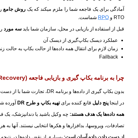
آمادگی برای یک فاجعه شما را ملزم میکند که یک
روش جامع
RTO و
RPO
شماست.
قبل از استفاده از بازیابی در محل، سازمان شما باید
سه مورد
را
عملکرد دیسک بکاپ‌گیری از دیسک آن
زمان لازم برای انتقال همه داده‌ها از حالت بکاپ به حالت زند
Failback
چرا به برنامه بکاپ گیری و بازیابی فاجعه (Disaster Recovery) نیاز دارید؟
بدون بکاپ گیری از داده‌ها و برنامه DR، تجارت شما با از دست دادن دائمی داده‌ها، هزینه‌های غیرضروری و خرابی گسترده مواجه است.
در اینجا
پنج دلیل
قانع کننده برای
تهیه بکاپ و طرح DR
آورده ش
همه داده‌ها یک هدف هستند:
چه وکیل باشید یا دندانپزشک، یک فروشگاه حیوانات خانگی ادا
تصادفات، ویروسها، بدافزارها و هکرها انتخابی نیستند. آنها به هر
از دست دادن داده آسان است:
بسیاری از نقض داده‌ها در نتیج