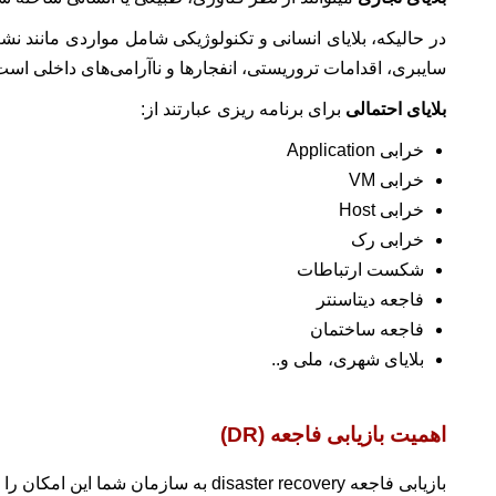
در حالیکه، بلایای انسانی و تکنولوژیکی شامل مواردی مانند نش
سایبری، اقدامات تروریستی، انفجارها و ناآرامی‌های داخلی است
بلایای
احتمالی
برای برنامه ریزی عبارتند از:
خرابی Application
خرابی VM
خرابی Host
خرابی رک
شکست ارتباطات
فاجعه دیتاسنتر
فاجعه ساختمان
بلایای شهری، ملی و..
اهمیت بازیابی فاجعه (
DR
)
بازیابی فاجعه disaster recovery به سازمان شما این امکان را میدهد تا به سرعت پس از وقوع یک حادثه، عملکردهای مهم ماموریت خود را حفظ یا از سر بگیرد.