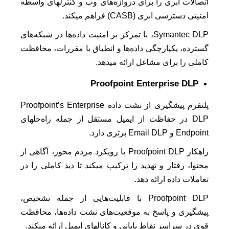
اتصالات ابری را برای دروازه‌های وب و کنترلهای واسطه
امنیتی دسترسی ابری (CASB) فراهم میکند.
Symantec DLP، با تمرکز بر امنیت داده‌ها در شبکه‌های
گسترده، یکپارچگی داده‌ها و انطباق با مقررات، محافظت
کاملی را برای مشاغل ارائه میدهد.
Proofpoint Enterprise DLP
پلتفرم پیشگیری از نشت داده Proofpoint’s Enterprise
DLP در حفاظت از ایمیل مستقل از جمله راه‌حلهای
Endpoint و Email DLP برتری دارد.
راهکار Proofpoint DLP با رویکرد مردم محور، آگاهی از
محتوا، رفتار و تهدید را ترکیب میکند تا دید کاملی را در
تعاملات داده ارائه دهد.
Proofpoint DLP با قابلیت‌هایی از جمله تشخیص،
پیشگیری و پاسخ به موقعیت‌های نشت داده‌ها، محافظت
قوی در سراسر نقاط پایانی و کانالهای ایمیل ارائه میکند.