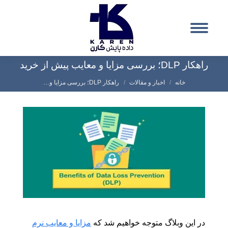
راهکار DLP؛ بررسی مزایا و معایب پیش از خرید
شما اینجا هستید:
خانه
اخبار و مقالات
راهکار DLP؛ بررسی مزایا و…
در این وبلاگ متوجه خواهیم شد که
مزایا و معایب نرم