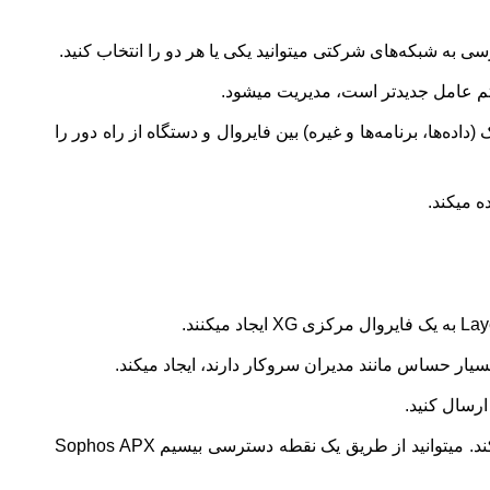
VPN رمزگذاری شده برقرار شود که انتقال ترافیک (داده‌ها، برنامه‌ها و غیره) بین فایروال و دستگاه از راه دور را
ارسال کنید.
به محض وصل شدن و اتصال به اینترنت، دستگاه SD-RED با XG Firewall شما تماس گرفته و یک تونل اختصاصی VPN را ایجاد میکند. میتوانید از طریق یک نقطه دسترسی بیسیم Sophos APX