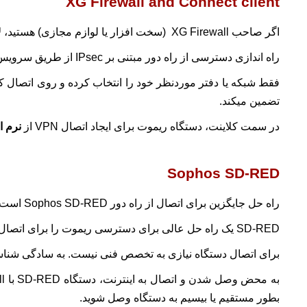
XG Firewall and Connect client
اگر صاحب XG Firewall (سخت افزار یا لوازم مجازی) هستید، لایسنس پایه دائمی برای اتصال IPsec و SSL VPN را دارید. برای دسترسی به شبکه‌های شرکتی میتوانید یکی یا هر دو را انتخاب کنید.
راه‌ اندازی دسترسی از راه دور مبتنی بر IPsec از طریق سرویس گیرنده Sophos Connect در XG Firewalls که دارای v17.5 یا سیستم عامل جدیدتر است، مدیریت میشود.
تضمین میکند.
در سمت کلاینت، دستگاه ریموت برای ایجاد اتصال VPN از
نرم افزار ent
Sophos SD-RED
راه حل جایگزین برای اتصال از راه دور Sophos SD-RED است. این دستگاههای کم هزینه Remote Ethernet، یک تونل امن Layer 2 VPN به یک فایروال مرکزی XG ایجاد میکنند.
SD-RED یک راه حل عالی برای دسترسی ریموت را برای اتصال به سایتهای راه دور و همچنین برای کارمندان شخصی که با اطلاعاتی بسیار حساس مانند مدیران سروکار دارند، ایجاد میکند.
برای اتصال دستگاه نیازی به تخصص فنی نیست. به سادگی شناس
بطور مستقیم یا بیسیم به دستگاه وصل شوید.