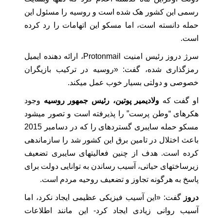
رسمی این کشور هک شده است و روسیه را مسئول این
حمله دانسته است، اما مسکو این اتهامات را رد کرده
است.
سرژ دروز رئیس امنیت Protonmail، ارائه دهنده ایمیل
رمزگذاری شده، گفت: «روسیه در ترکیب بازیگران
خصوصی و دولتی بسیار خوب عمل میکند.
او گفت که
ولادیمیر پوتین، رئیس جمهور روسیه
وجود
هکرهای “وطن پرست” را پذیرفته است و تصور میشود
مسکو حمله سایبری گستردهای را که در دسامبر 2015
باعث اختلال در تامین برق این کشور شد را سازماندهی
کرده است. هدف از چنین فعالیتهای سایبری تضعیف
زیرساختهای حیاتی، آسیب رساندن به توانایی دولت برای
پاسخ به هرگونه تجاوز و تضعیف روحیه مردم است.
دروز
گفت: «این آسیب فیزیکی عظیمی ایجاد نکرد، اما
آسیب روانی زیادی ایجاد کرد- این مانند اطلاعات