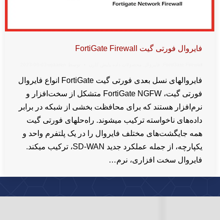
فایروال فورتی‌ گیت FortiGate Firewall
FortiGate Firewall
,
فایروال
,
محصولات داده پایش کارن
توسط
wpkaren
2023-08-03
فایروالهای نسل بعدی فورتی گیت FortiGate انواع فایروال
فورتی گیت، FortiGate NGFW متشکل از سخت‌افزار و
نرم‌افزار هستند که برای محافظت بخشی از شبکه در برابر
داده‌های ناخواسته ترکیب میشوند. راه‌حلهای فورتی گیت
همه جایگشت‌های مختلف فایروال را در یک پلتفرم واحد و
یکپارچه، از جمله عملکرد جدید SD-WAN، ترکیب میکند.
فایروال سخت افزاری، نرم…