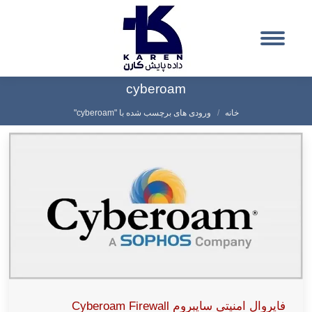
cyberoam
شما اینجا هستید:
خانه
ورودی های برچسب شده با "cyberoam"
فایروال امنیتی سایبروم Cyberoam Firewall