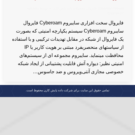
Cyberoam Firewall
,
فایروال
,
محصولات داده پایش کارن
توسط
wpkaren
2020-09-27
فایروال سخت افزاری سایبروم Cyberoam فایروال
سایبروم Cyberoam سیستم یکپارچه امنیتی که بصورت
یک فایروال از شبکه در مقابل تهدیدات ترکیبی و با استفاده
از سیاستهای منحصربفرد مبتنی بر هویت کاربر یا IP
محافظت مینماید. سایبروم مجموعه ای از سیستم‌های
امنیتی نظیر: دیواره آتش قابلیت پشتیبانی از ایجاد شبکه
خصوصی مجازی آنتی‌ویروس و ضد جاسوس…
تمامی حقوق این سایت برای شرکت داده پایش کارن محفوظ است.